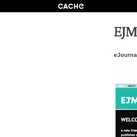
EJ
eJourna